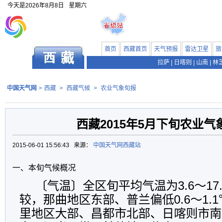
今天是
2026年8月8日
星期六
首页
西藏首页
天气预报
雷达卫星
旅
拉萨
|
日喀则
|
山南
|
林
中国天气网
>
西藏
>
西藏气候
>
农业气象旬报
西藏2015年5月下旬农业气
2015-06-01 15:56:43 来源：
中国天气网西藏站
一、本旬气候概况
〔气温〕全区旬平均气温为3.6～17
较，那曲地区东部、普兰偏低0.6～1.
里地区大部、昌都市北部、日喀则市南