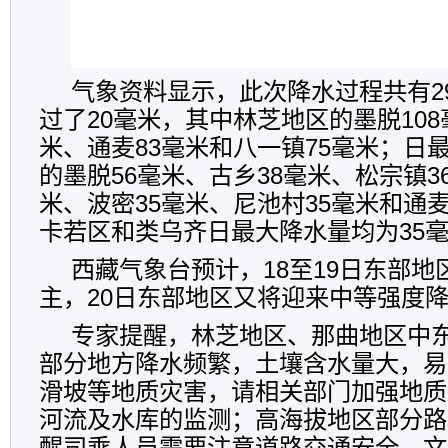
气象资料显示，此次降水过程共有2
过了20毫米，其中林芝地区的墨脱108
米、通麦83毫米和八一镇75毫米；日
的墨脱56毫米、古乡38毫米、松宗镇3
米、波密35毫米、尼池村35毫米和通
卡若区和类乌齐日最大降水量均为35
西藏气象台预计，18至19日东部地
主，20日东部地区又将迎来中等强度
专家提醒，林芝地区、那曲地区中
部分地方降水频繁，土壤含水量大，易
滑坡等地质灾害，请相关部门加强地质
河流及水库的监测；高海拔地区部分路
醒司乘人员需要注意道路交通安全。文