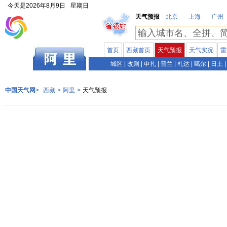
今天是
2026年8月9日
星期日
天气预报
北京
上海
广州
首页
西藏首页
天气预报
天气实况
雷
西藏
城区
|
改则
|
申扎
|
普兰
|
札达
|
噶尔
|
日土
|
中国天气网
>
西藏
>
阿里
>
天气预报