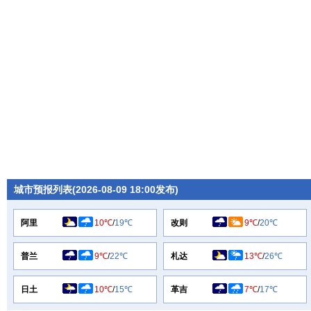
城市预报列表(2026-08-09 18:00发布)
阿里
10℃
/
19℃
改则
9℃
/
20℃
普兰
9℃
/
22℃
札达
13℃
/
26℃
日土
10℃
/
15℃
革吉
7℃
/
17℃