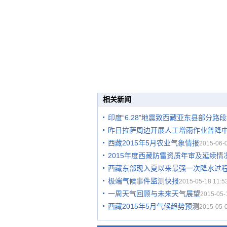
相关新闻
印度“6.28”地震致西藏亚东县部分路
昨日拉萨周边开展人工增雨作业普降
西藏2015年5月农业气象情报
2015-06-0
2015年度西藏防雷资质年审及延续情
西藏东部现入夏以来最强一次降水过
极端气候事件监测快报
2015-05-18 11:5
一周天气回顾与未来天气展望
2015-05-
西藏2015年5月气候趋势预测
2015-05-0