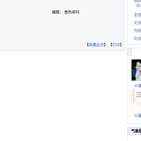
台
编辑： 普布卓玛
走进
北
为防
北
【
收藏此页
】 【
打印
】
大
大
气象