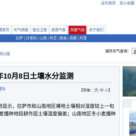
设为首页
加入收藏
藏首页
天气预报
雷达卫星
旅游气象
西藏气候
关于我们
拉萨
|
日喀则
|
山南
|
林芝
|
那曲
|
昌都
|
阿里
城市天气查询：
测公报
5年10月8日土壤水分监测
藏站
大
中
【字体：
小
】
测显示，拉萨市和山南地区裸地土壤相对湿度较上一旬
麦播种地段耕作层土壤湿度偏差；山南地区冬小麦播种