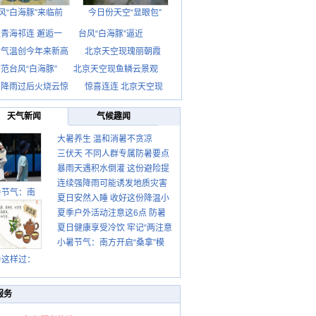
风“白海豚”来临前
今日份天空“显眼包”
青海祁连 邂逅一
台风“白海豚”逼近
京气温创今年来新高
北京天空现瑰丽朝霞
范台风“白海豚”
北京天空现鱼鳞云景观
京降雨过后火烧云惊
惊喜连连 北京天空现
天气新闻
气候趣闻
大暑养生 温和消暑不贪凉
三伏天 不同人群专属防暑要点
暴雨天遇积水倒灌 这份避险提
请收好
连续强降雨可能诱发地质灾害
示请收好
暑节气：南
夏日安然入睡 收好这份降温小
这些前兆要知道
夏季户外活动注意这6点 防暑
贴士
夏日健康享受冷饮 牢记“两注意
健身两不误
小暑节气：南方开启“桑拿”模
一控制”
式 北方陆续进入雨季
暑这样过：
服务