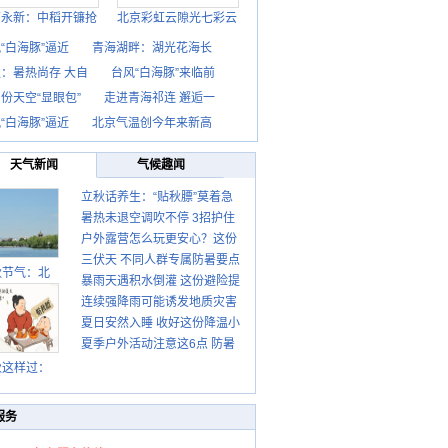
西永新：中稻开镰抢
北京彩虹云隙光七彩云
“白海豚”逼近
青海湖畔：湖光花海长
：暑热尚存 大自
台风“白海豚”来临前
份天空“显眼包”
走进青海祁连 邂逅一
“白海豚”逼近
北京气温创今年来新高
天气新闻
气候趣闻
立秋话养生：“贴秋膘”莫着急
暑热未退空调吹不停 3招护住
先清暑再防燥
户外露营怎么玩更安心？这份
肩颈不酸痛
三伏天 不同人群专属防暑要点
攻略请收好
秋节气：北
暴雨天遇积水倒灌 这份避险提
请收好
连续强降雨可能诱发地质灾害
示请收好
夏日安然入睡 收好这份降温小
这些前兆要知道
夏季户外活动注意这6点 防暑
贴士
健身两不误
秋这样过：
服务