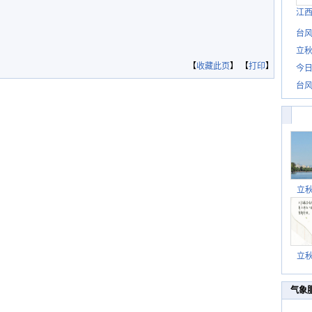
江
台风
立秋
【
收藏此页
】 【
打印
】
今日
台风
立
立
气象