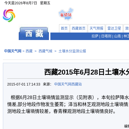
今天是
2026年8月7日
星期五
首页
西藏首页
天气预报
雷达卫星
旅
拉萨
|
日喀则
|
山南
|
林
中国天气网
>
西藏
>
西藏气候
>
土壤水分监测公报
西藏2015年6月28日土壤
2015-07-01 17:14:33 来源：
中国天气网西藏站
根据6月28日土壤墒情监测显示（见附表），本旬拉萨降水
情差,部分地段作物发生萎蔫；泽当和林芝观测地段土壤墒
测地段土壤墒情较差，春青稞观测地段土壤墒情良好。
编