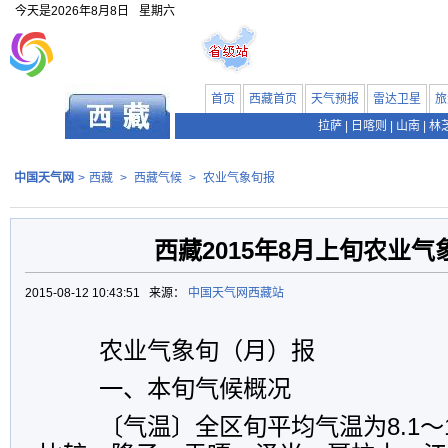
今天是
2026年8月8日
星期六
首页
西藏首页
天气预报
雷达卫星
旅
拉萨
|
日喀则
|
山南
|
林
中国天气网
>
西藏
>
西藏气候
>
农业气象旬报
西藏2015年8月上旬农业气
2015-08-12 10:43:51 来源：
中国天气网西藏站
农业气象旬（月）报
一、本旬气候概况
〔气温〕全区旬平均气温为8.1～1