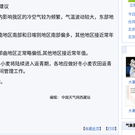
立
建议
今日
内影响我区的冷空气较为频繁，气温波动较大，东部地
台风
北
南地区南部和日喀则地区南部偏多，其他地区接近常年
北
惊
曲地区正常略偏低,其他地区接近常年值。
小麦将陆续进入返青期，各地应做好冬小麦农田返青
间管理工作。
作。
大
编辑： 中国天气网西藏站
大
气象
【
收藏此页
】 【
打印
】