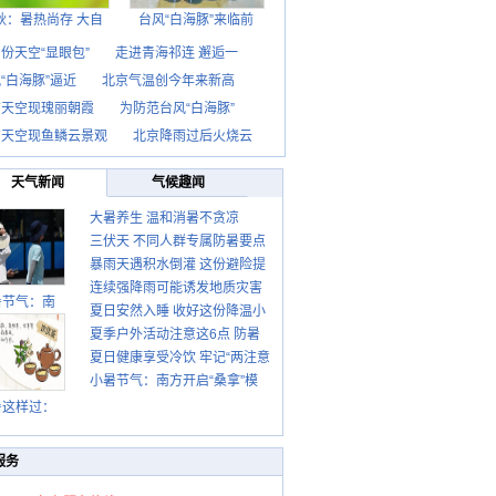
秋：暑热尚存 大自
台风“白海豚”来临前
份天空“显眼包”
走进青海祁连 邂逅一
“白海豚”逼近
北京气温创今年来新高
京天空现瑰丽朝霞
为防范台风“白海豚”
京天空现鱼鳞云景观
北京降雨过后火烧云
天气新闻
气候趣闻
大暑养生 温和消暑不贪凉
三伏天 不同人群专属防暑要点
暴雨天遇积水倒灌 这份避险提
请收好
连续强降雨可能诱发地质灾害
示请收好
暑节气：南
夏日安然入睡 收好这份降温小
这些前兆要知道
夏季户外活动注意这6点 防暑
贴士
夏日健康享受冷饮 牢记“两注意
健身两不误
小暑节气：南方开启“桑拿”模
一控制”
式 北方陆续进入雨季
暑这样过：
服务