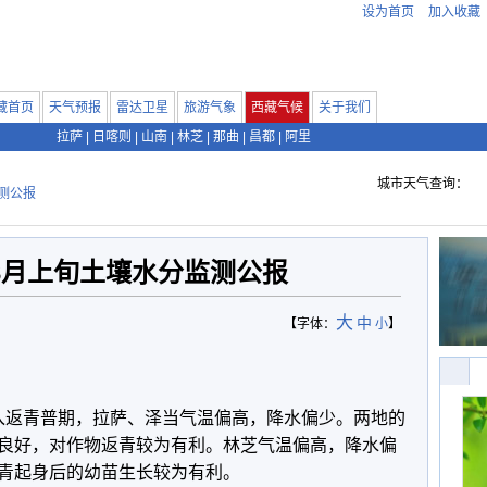
设为首页
加入收藏
藏首页
天气预报
雷达卫星
旅游气象
西藏气候
关于我们
拉萨
|
日喀则
|
山南
|
林芝
|
那曲
|
昌都
|
阿里
城市天气查询：
测公报
年3月上旬土壤水分监测公报
大
中
【字体：
小
】
返青普期，拉萨、泽当气温偏高，降水偏少。两地的
良好，对作物返青较为有利。林芝气温偏高，降水偏
青起身后的幼苗生长较为有利。