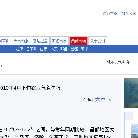
设为首页
加入收藏
藏首页
天气预报
雷达卫星
旅游气象
西藏气候
关于我们
拉萨
|
日喀则
|
山南
|
林芝
|
那曲
|
昌都
|
阿里
城市天气查询：
报
2010年4月下旬农业气象旬报
大
中
【字体：
小
】
0.2℃～13.2℃之间，与常年同期比较，昌都地区大
区大部、类乌齐、洛隆、波密正常；其他地区偏高1～