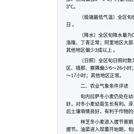
3℃。
〔极端最低气温〕全区旬极端
日 。
〔降水〕全区旬降水量为0
洛隆、丁青正常；阿里地区大部
其他地区偏少3成以上 。
〔日照〕全区旬日照时数为
区、错那、察隅偏少6～26小
～17小时；其他地区正常。
二、农业气象条件评述
旬内拉萨冬小麦仍处在幼
好，对冬小麦幼苗生长有利。泽
后土壤墒情良好，有利于作物的
林芝冬小麦进入拔节普期
拔节。油菜进入现蕾开始期，旬