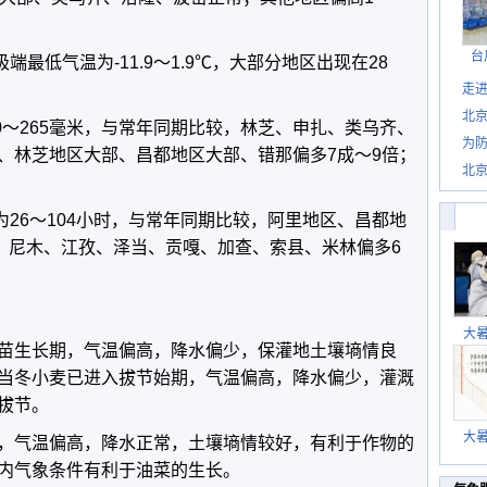
台
最低气温为-11.9～1.9℃，大部分地区出现在28
走进
北
～265毫米，与常年同期比较，林芝、申扎、类乌齐、
为防
、林芝地区大部、昌都地区大部、错那偏多7成～9倍；
北
26～104小时，与常年同期比较，阿里地区、昌都地
时；尼木、江孜、泽当、贡嘎、加查、索县、米林偏多6
大
苗生长期，气温偏高，降水偏少，保灌地土壤墒情良
当冬小麦已进入拔节始期，气温偏高，降水偏少，灌溉
拔节。
大
，气温偏高，降水正常，土壤墒情较好，有利于作物的
内气象条件有利于油菜的生长。