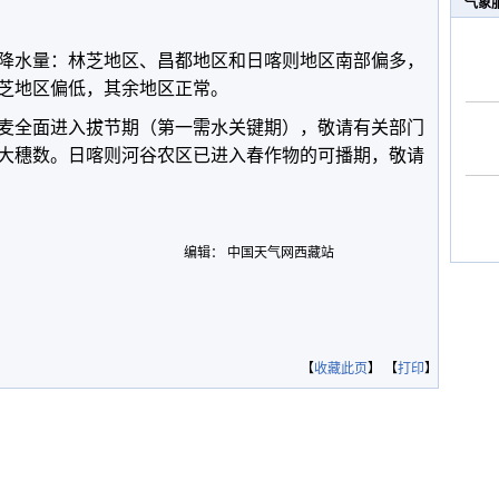
气象
降水量：林芝地区、昌都地区和日喀则地区南部偏多，
芝地区偏低，其余地区正常。
麦全面进入拔节期（第一需水关键期），敬请有关部门
大穗数。日喀则河谷农区已进入春作物的可播期，敬请
编辑： 中国天气网西藏站
【
收藏此页
】 【
打印
】