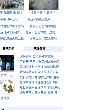
风“白海豚”来临前
今日份天空“显眼包”
青海祁连 邂逅一
台风“白海豚”逼近
京气温创今年来新高
北京天空现瑰丽朝霞
范台风“白海豚”
北京天空现鱼鳞云景观
京降雨过后火烧云惊
惊喜连连 北京天空现
天气新闻
气候趣闻
大暑养生 温和消暑不贪凉
三伏天 不同人群专属防暑要点
暴雨天遇积水倒灌 这份避险提
请收好
连续强降雨可能诱发地质灾害
示请收好
暑节气：南
夏日安然入睡 收好这份降温小
这些前兆要知道
夏季户外活动注意这6点 防暑
贴士
夏日健康享受冷饮 牢记“两注意
健身两不误
小暑节气：南方开启“桑拿”模
一控制”
式 北方陆续进入雨季
暑这样过：