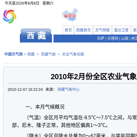
今天是
2026年8月8日
星期六
首页
西藏首页
天气预报
雷达卫星
旅
拉萨
|
日喀则
|
山南
|
林
中国天气网
>
西藏
>
西藏气候
>
农业气象旬报
2010年2月份全区农业气
2010-12-07 16:22:24 来源：
西藏气候中心
一、本月气候概况
〔气温〕全区月平均气温在-9.5℃～7.5℃之间，
部，尼木、隆子正常，其他地区偏高1～3℃。
〔降水〕全区月降水总量为0～67毫米，与常年同期