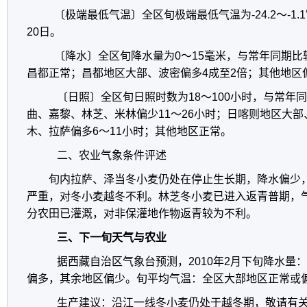
〔极端最低气温〕全区旬极端最低气温为-24.2～-1.
20日。
〔降水〕全区旬降水量为0～15毫米，与常年同期比
昌都正常；昌都地区大部、波密偏多4成至2倍；其他地区
〔日照〕全区旬日照时数为18～100小时，与常年
曲、嘉黎、林芝、米林偏少11～26小时；日喀则地区大
木、拉萨偏多6～11小时；其他地区正常。
二、农业气象条件评述
旬内拉萨、泽当冬小麦仍处在停止生长期，降水偏少
严重，对冬小麦越冬不利。林芝冬小麦已进入返青普期，
分农田已灌溉，对非保灌地作物返青较为不利。
三、下一旬天气与农业
据西藏自治区气象台预测，2010年2月下旬降水量
偏多，其余地区偏少。旬平均气温：全区大部地区正常或
生产建议：沿江一线冬小麦仍处于越冬期，敬请有关