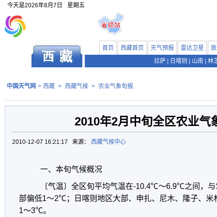
今天是
2026年8月7日
星期五
首页
西藏首页
天气预报
雷达卫星
旅
拉萨
|
日喀则
|
山南
|
林
中国天气网
>
西藏
>
西藏气候
>
农业气象旬报
2010年2月中旬全区农业气
2010-12-07 16:21:17 来源：
西藏气候中心
一、本旬气候概况
〔气温〕全区旬平均气温在-10.4℃～6.9℃之间
部偏低1～2℃；日喀则地区大部、申扎、尼木、隆子、米
1～3℃。