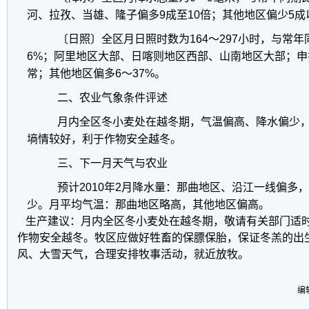
河、拉孜、当雄、隆子偏多9成至10倍；其他地区偏少5成
〔日照〕全区月日照时数为164～297小时，与常
6%；阿里地区大部、日喀则地区西部、山南地区大部；
常；其他地区偏多6～37%。
二、农业气象条件评述
月内全区冬小麦处在越冬期，气温偏高、降水偏少，
墒情较好，利于作物安全越冬。
三、下一月天气与农业
预计2010年2月降水量：那曲地区、沿江一线偏多
少。月平均气温：那曲地区略高，其他地区偏高。
生产建议：月内全区冬小麦处在越冬期，敬请有关部门适
作物安全越冬。牧区应做好牲畜的保膘保胎，保证冬羔的出
风、大雪天气，合理安排牧事活动，就近放牧。
编