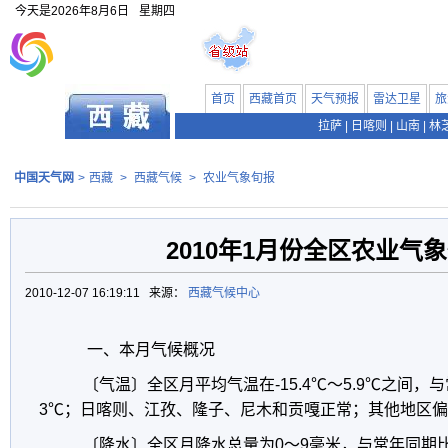
今天是
2026年8月6日
星期四
首页
西藏首页
天气预报
雷达卫星
旅
拉萨
|
日喀则
|
山南
|
林
中国天气网
>
西藏
>
西藏气候
>
农业气象旬报
2010年1月份全区农业气
2010-12-07 16:19:11 来源：
西藏气候中心
一、本月气候概况
〔气温〕全区月平均气温在-15.4℃～5.9℃之间
3℃；日喀则、江孜、隆子、尼木和贡嘎正常；其他地区偏
〔降水〕全区月降水总量为0～9毫米，与常年同期