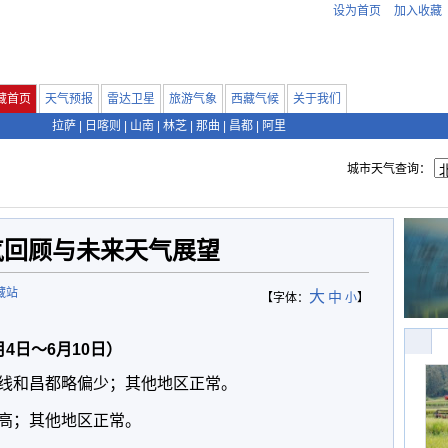
设为首页
加入收藏
藏首页
天气预报
雷达卫星
旅游气象
西藏气候
关于我们
拉萨
|
日喀则
|
山南
|
林芝
|
那曲
|
昌都
|
阿里
城市天气查询：
气回顾与未来天气展望
藏站
大
中
【字体：
小
】
4日～6月10日）
和昌都略偏少；其他地区正常。
；其他地区正常。