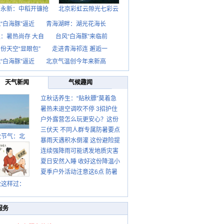
西永新：中稻开镰抢
北京彩虹云隙光七彩云
“白海豚”逼近
青海湖畔：湖光花海长
：暑热尚存 大自
台风“白海豚”来临前
份天空“显眼包”
走进青海祁连 邂逅一
“白海豚”逼近
北京气温创今年来新高
天气新闻
气候趣闻
立秋话养生：“贴秋膘”莫着急
暑热未退空调吹不停 3招护住
先清暑再防燥
户外露营怎么玩更安心？这份
肩颈不酸痛
三伏天 不同人群专属防暑要点
攻略请收好
秋节气：北
暴雨天遇积水倒灌 这份避险提
请收好
连续强降雨可能诱发地质灾害
示请收好
夏日安然入睡 收好这份降温小
这些前兆要知道
夏季户外活动注意这6点 防暑
贴士
健身两不误
秋这样过：
服务