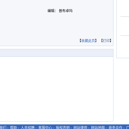
编辑： 普布卓玛
【
收藏此页
】 【
打印
】
我们
-
帮助
-
人员招聘
-
客服中心
-
版权声明
-
网站律师
-
网站地图
-
商务合作
-