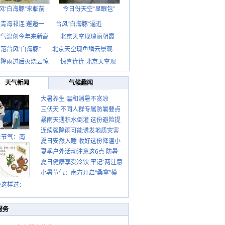
风“白海豚”来临前
今日份天空“显眼包”
青海祁连 邂逅一
台风“白海豚”逼近
京气温创今年来新高
北京天空现瑰丽朝霞
范台风“白海豚”
北京天空现鱼鳞云景观
京降雨过后火烧云惊
惊喜连连 北京天空现
天气新闻
气候趣闻
大暑养生 温和消暑不贪凉
三伏天 不同人群专属防暑要点
暴雨天遇积水倒灌 这份避险提
请收好
连续强降雨可能诱发地质灾害
示请收好
暑节气：南
夏日安然入睡 收好这份降温小
这些前兆要知道
夏季户外活动注意这6点 防暑
贴士
夏日健康享受冷饮 牢记“两注意
健身两不误
小暑节气：南方开启“桑拿”模
一控制”
式 北方陆续进入雨季
暑这样过：
服务