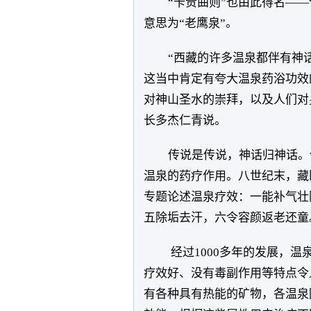
“卡贵曲则”也由此得名——
意思为“老鹰泉”。
“西藏的许多温泉都伴有神
这当中肯定有夸大温泉药浴功效
对神山圣水的崇拜，以及人们对
长多杰仁青说。
传说是传说，神话归神话。
温泉的药疗作用。八世纪末，藏
专题论述温泉疗效：一能补气壮
五除垢去汗，六令容颜返老还童
经过1000多年的发展，
疗效好、没有毒副作用等特点令
有各种具有热能的矿物，各温泉