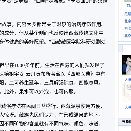
“卡贵”是老鹰，“曲则”是温泉。“卡贵曲则”的汉语
台
走进
北
话故事，内容大多都是关于温泉的治病疗伤作用。
为防
的成分，但从某个侧面也反映出西藏传统文化中
北
身体健康的美好愿望。”西藏藏医学院科研处副处
但早在1000多年前，生活在西藏的人们就发现了
医始祖宇妥·云丹贡布所著藏医《四部医典》中有
大
阳，二可养生延年，三具解渴除臭，四能息风，
。此外，泉水可以外泡，也可内服。
温泉藏浴疗法在民间日益盛行。西藏温泉使用方便、
大
人惊讶。藏族先民们认为，在形成温泉的地下，
气象
因不同矿物的含量就有不同气味、颜色、味道、