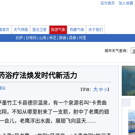
设为首页
加入收藏
藏首页
天气预报
雷达卫星
旅游气象
西藏气候
关于我们
拉萨
|
日喀则
|
山南
|
林芝
|
那曲
|
昌都
|
阿里
城市天气查询：
医药浴疗法焕发时代新活力
藏站
大
中
【字体：
小
】
墨竹工卡县德宗温泉，有一个泉源名叫“卡贵曲
飞翔，不知从哪里射来了一支箭，射中了老鹰的翅
一会儿，老鹰浮出水面，展翅飞向蓝天……