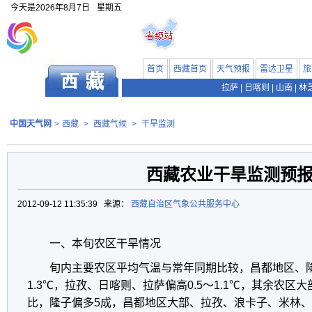
今天是
2026年8月7日
星期五
首页
西藏首页
天气预报
雷达卫星
旅
拉萨
|
日喀则
|
山南
|
林
中国天气网
>
西藏
>
西藏气候
>
干旱监测
西藏农业干旱监测预
2012-09-12 11:35:39 来源：
西藏自治区气象公共服务中心
一、本旬农区干旱情况
旬内主要农区平均气温与常年同期比较，昌都地区、隆
1.3℃，拉孜、日喀则、拉萨偏高0.5～1.1℃，其余农
比，隆子偏多5成，昌都地区大部、拉孜、浪卡子、米林