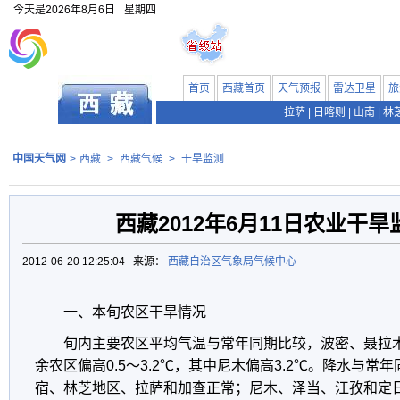
今天是
2026年8月6日
星期四
首页
西藏首页
天气预报
雷达卫星
旅
拉萨
|
日喀则
|
山南
|
林
中国天气网
>
西藏
>
西藏气候
>
干旱监测
西藏2012年6月11日农业干
2012-06-20 12:25:04 来源：
西藏自治区气象局气候中心
一、本旬农区干旱情况
旬内主要农区平均气温与常年同期比较，波密、聂拉木
余农区偏高0.5～3.2℃，其中尼木偏高3.2℃。降水与
宿、林芝地区、拉萨和加查正常；尼木、泽当、江孜和定日