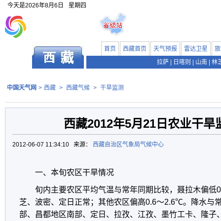
今天是
2026年8月6日
星期四
首页
西藏首页
天气预报
雷达卫星
旅
拉萨
|
日喀则
|
山南
|
林
中国天气网
>
西藏
>
西藏气候
>
干旱监测
西藏2012年5月21日农业干
2012-06-07 11:34:10 来源：
西藏自治区气象局气候中心
一、本旬农区干旱情况
旬内主要农区平均气温与常年同期比较，聂拉木偏低0
芝、波密、定日正常；其他农区偏高0.6～2.6℃。降水
部、昌都地区南部、定日、拉孜、江孜、墨竹工卡、隆子