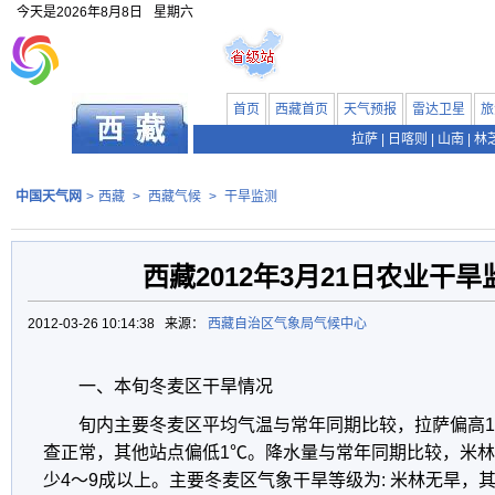
今天是
2026年8月8日
星期六
首页
西藏首页
天气预报
雷达卫星
旅
拉萨
|
日喀则
|
山南
|
林
中国天气网
>
西藏
>
西藏气候
>
干旱监测
西藏2012年3月21日农业干
2012-03-26 10:14:38 来源：
西藏自治区气象局气候中心
一、本旬冬麦区干旱情况
旬内主要冬麦区平均气温与常年同期比较，拉萨偏高
查正常，其他站点偏低1℃。降水量与常年同期比较，米
少4～9成以上。主要冬麦区气象干旱等级为: 米林无旱，