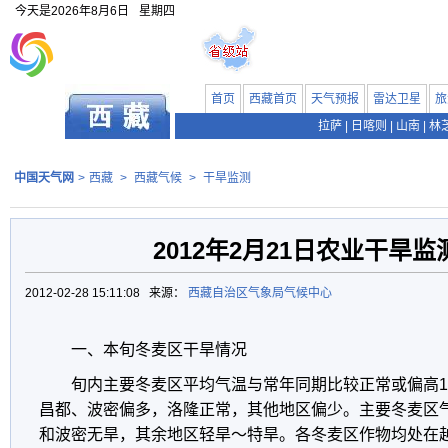
今天是
2026年8月6日
星期四
首页
西藏首页
天气预报
雷达卫星
旅
拉萨
|
日喀则
|
山南
|
林
中国天气网
>
西藏
>
西藏气候
>
干旱监测
2012年2月21日农业干旱
2012-02-28 15:11:08 来源：
西藏自治区气象局气候中心
一、本旬冬麦区干旱情况
旬内主要冬麦区平均气温与常年同期比较正常或偏高
昌都、波密偏多，洛隆正常，其他地区偏少。主要冬麦区气
和波密无旱，其余地区轻旱～特旱。各冬麦区作物均处在