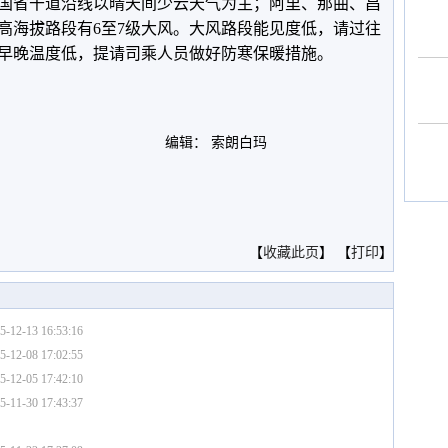
国省干道沿线以晴天间少云天气为主；阿里、那曲、昌
高海拔路段有6至7级大风。大风路段能见度低，请过往
早晚温度低，提请司乘人员做好防寒保暖措施。
编辑： 索朗白玛
。
【
收藏此页
】 【
打印
】
5-12-13 16:53:16
5-12-08 17:02:55
5-12-05 17:42:10
5-11-30 17:43:37