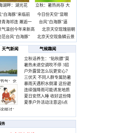
海湖畔：湖光花
立秋：暑热尚存 大
海长
自
风“白海豚”来临前
今日份天空“显眼
进青海祁连 邂逅一
台风“白海豚”逼
京气温创今年来新高
北京天空现瑰丽朝
防范台风“白海豚”
北京天空现鱼鳞云景
天气新闻
气候趣闻
立秋话养生：“贴秋膘”莫
暑热未退空调吹不停 3招
着急 先清暑再防燥
户外露营怎么玩更安心？
护住肩颈不酸痛
三伏天 不同人群专属防暑
这份攻略请收好
节气：北
暴雨天遇积水倒灌 这份避
要点请收好
连续强降雨可能诱发地质
险提示请收好
夏日安然入睡 收好这份降
灾害 这些前兆要知道
夏季户外活动注意这6点
温小贴士
防暑健身两不误
这样过：
服务