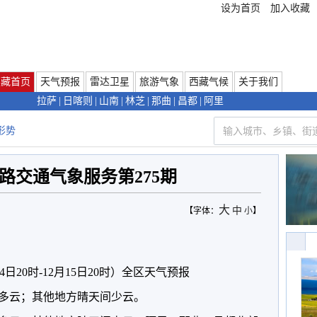
设为首页
加入收藏
西藏首页
天气预报
雷达卫星
旅游气象
西藏气候
关于我们
拉萨
|
日喀则
|
山南
|
林芝
|
那曲
|
昌都
|
阿里
形势
路交通气象服务第275期
大
中
【字体：
小
】
日20时-12月15日20时）全区天气预报
多云；其他地方晴天间少云。