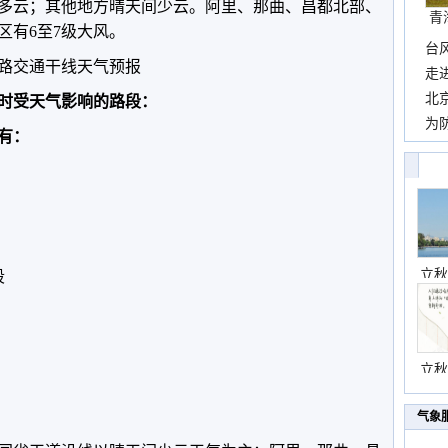
多云；其他地方晴天间少云。阿里、那曲、昌都北部、
青
区有6至7级大风。
台
路交通干线天气预报
包”
走
近
北
小时受天气影响的路段：
霞
为
有：
观
立秋
段
立秋
气象