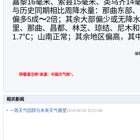
嘉黎16毫米、索县15毫米、类乌齐14
与历史同期相比周降水量：那曲东部、
偏多5成
～
2倍；其余大部偏少或无降
里、那曲、昌都、林芝、琼结、尼木和当
1.7℃；山南正常；其余地区偏高，其中
编
转载请注明“来源：中国天气网”。
相关新闻
一周天气回顾与未来天气展望
2018-06-05 15:51:48