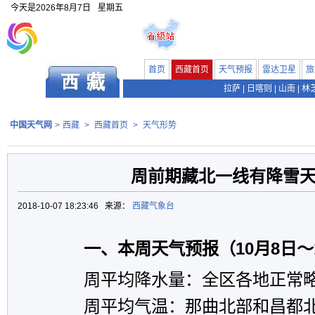
今天是
2026年8月7日
星期五
首页
西藏首页
天气预报
雷达卫星
旅
拉萨
|
日喀则
|
山南
|
林
中国天气网
>
西藏
>
西藏首页
>
天气形势
周前期藏北一线有降雪
2018-10-07 18:23:46 来源：
西藏气象台
一、本周天气预报（10月8日～1
周平均降水量：全区各地正常
周平均气温：那曲北部和昌都北