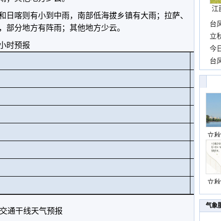
江
和日喀则有小到中雨，南部低海拔乡镇有大雨；拉萨、
台
，部分地方有阵雨；其他地方少云。
长
立
小时预报
前
今
一
台
站
高
城
桑
色
巴
立秋
乃
噶
立秋
卡
气象
交通干线天气预报