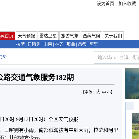
设为首页
加入收藏
西藏首页
天气预报
雷达卫星
旅游气象
西藏气候
关于我们
拉萨
|
日喀则
|
山南
|
林芝
|
那曲
|
昌都
|
阿里
形势
路交通气象服务182期
大
中
【字体：
小
】
日20时-9月13日20时）全区天气预报
、日喀则有小雨，南部低海拔有中到大雨；拉萨和阿里
雨；其他地方少云。