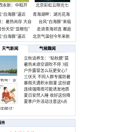
西永新：中稻开
北京彩虹云隙光七
镰抢
彩云
风“白海豚”逼近
青海湖畔：湖光花海
秋：暑热尚存 大自
台风“白海豚”来临
日份天空“显眼包”
走进青海祁连 邂逅
风“白海豚”逼近
北京气温创今年来新
点
关区
天气新闻
气候趣闻
立秋话养生：“贴秋膘”莫
珠孜区
暑热未退空调吹不停 3招
着急 先清暑再防燥
尼区
户外露营怎么玩更安心？
护住肩颈不酸痛
三伏天 不同人群专属防暑
这份攻略请收好
宜区
节气：北
暴雨天遇积水倒灌 这份避
要点请收好
连续强降雨可能诱发地质
险提示请收好
东区
夏日安然入睡 收好这份降
灾害 这些前兆要知道
尔县
夏季户外活动注意这6点
温小贴士
防暑健身两不误
这样过：
若区
服务