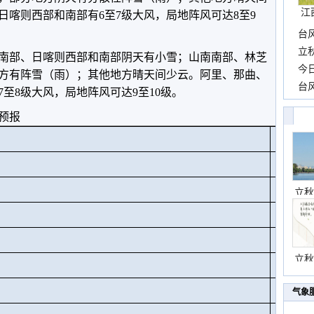
江
日喀则西部和南部有6至7级大风，局地阵风可达8至9
台
长
立
南部、日喀则西部和南部阴天有小雪；山南南部、林芝
前
今
方有阵雪（雨）；其他地方晴天间少云。阿里、那曲、
一
台
至8级大风，局地阵风可达9至10级。
高
预报
站
城
立秋
桑
色
巴
立秋
乃
气象
噶