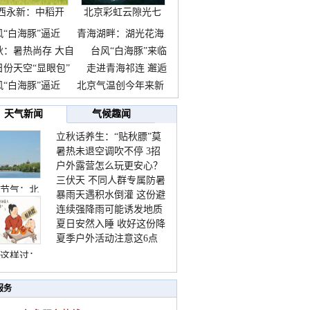
西永新：中稻开
北京彩虹云隙光七
镰抢
彩云
风“白海豚”逼近
青海湖畔：湖光花海
秋：暑热尚存 大自
台风“白海豚”来临
日份天空“显眼包”
走进青海祁连 邂逅
风“白海豚”逼近
北京气温创今年来新
天气新闻
气候趣闻
立秋话养生：“贴秋膘”莫
点
暑热未退空调吹不停 3招
着急 先清暑再防燥
关区
户外露营怎么玩更安心？
护住肩颈不酸痛
三伏天 不同人群专属防暑
这份攻略请收好
节气：北
珠孜区
暴雨天遇积水倒灌 这份避
要点请收好
连续强降雨可能诱发地质
险提示请收好
尼区
夏日安然入睡 收好这份降
灾害 这些前兆要知道
夏季户外活动注意这6点
宜区
温小贴士
防暑健身两不误
这样过：
东区
服务
尔县