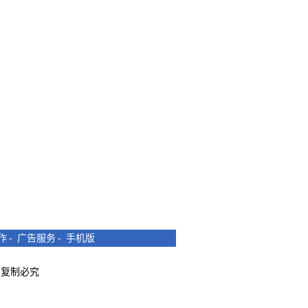
作
-
广告服务
-
手机版
所有 复制必究