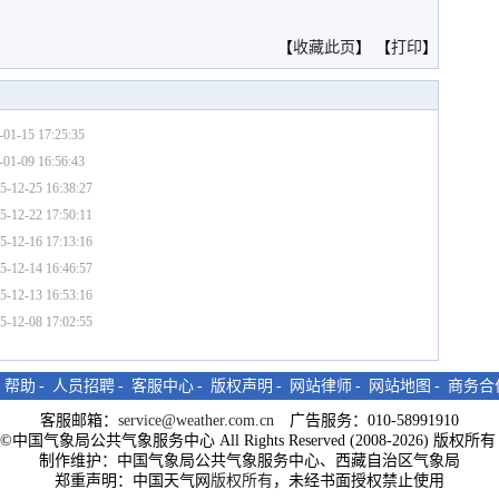
。
【
收藏此页
】 【
打印
】
-01-15 17:25:35
-01-09 16:56:43
5-12-25 16:38:27
5-12-22 17:50:11
5-12-16 17:13:16
5-12-14 16:46:57
5-12-13 16:53:16
5-12-08 17:02:55
-
帮助
-
人员招聘
-
客服中心
-
版权声明
-
网站律师
-
网站地图
-
商务合
客服邮箱：
service@weather.com.cn
广告服务：010-58991910
ght©中国气象局公共气象服务中心 All Rights Reserved (2008-2026) 版权
制作维护：中国气象局公共气象服务中心、西藏自治区气象局
郑重声明：中国天气网
版权所有
，未经书面授权禁止使用