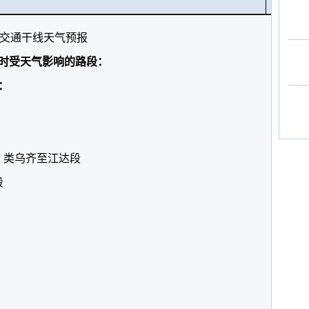
卡
交通干线天气预报
小时受天气影响的路段：
：
、类乌齐至江达段
段