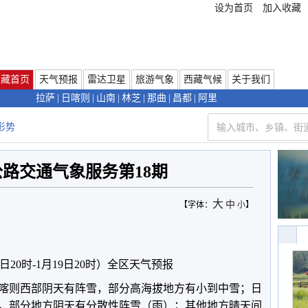
设为首页
加入收藏
西藏首页
天气预报
雷达卫星
旅游气象
西藏气候
关于我们
拉萨
|
日喀则
|
山南
|
林芝
|
那曲
|
昌都
|
阿里
形势
路交通气象服务第18期
大
中
【字体：
小
】
日20时-1月19日20时）全区天气预报
喀则西部阴天有阵雪，部分高海拔地方有小到中雪；日
，部分地方阴天有分散性阵雪（雨）；其他地方晴天间