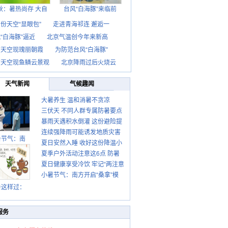
秋：暑热尚存 大自
台风“白海豚”来临前
份天空“显眼包”
走进青海祁连 邂逅一
“白海豚”逼近
北京气温创今年来新高
京天空现瑰丽朝霞
为防范台风“白海豚”
京天空现鱼鳞云景观
北京降雨过后火烧云
天气新闻
气候趣闻
大暑养生 温和消暑不贪凉
三伏天 不同人群专属防暑要点
暴雨天遇积水倒灌 这份避险提
请收好
连续强降雨可能诱发地质灾害
示请收好
暑节气：南
夏日安然入睡 收好这份降温小
这些前兆要知道
夏季户外活动注意这6点 防暑
贴士
夏日健康享受冷饮 牢记“两注意
健身两不误
小暑节气：南方开启“桑拿”模
一控制”
式 北方陆续进入雨季
暑这样过：
服务