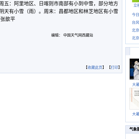
五：阿里地区、日喀则市南部有小到中雪，部分地方
立
阴天有小雪（雨）。周末：昌都地区和林芝地区有小雪
今日
 张歆平
台风
北
编辑： 中国天气网西藏站
北
惊
【
收藏此页
】 【
打印
】
大
大
气象