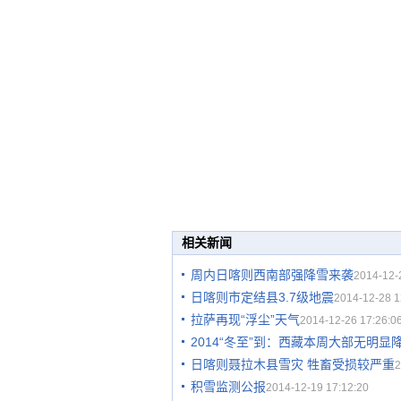
相关新闻
周内日喀则西南部强降雪来袭
2014-12-
日喀则市定结县3.7级地震
2014-12-28 1
拉萨再现“浮尘”天气
2014-12-26 17:26:0
2014“冬至”到：西藏本周大部无明显
日喀则聂拉木县雪灾 牲畜受损较严重
2
积雪监测公报
2014-12-19 17:12:20