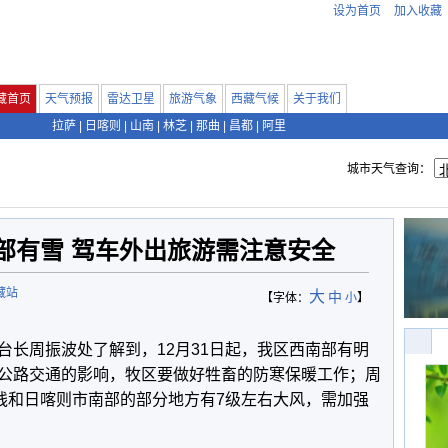
设为首页
加入收藏
藏首页
天气预报
雷达卫星
旅游气象
西藏气候
关于我们
拉萨
|
日喀则
|
山南
|
林芝
|
那曲
|
昌都
|
阿里
城市天气查询：
部有雪 驾车外出旅游需注意安全
藏站
大
中
【字体：
小
】
周振波处了解到，12月31日起，我区西南部有明
公路交通的影响，牧区要做好牲畜的防寒保暖工作；周
北一线和日喀则市南部的部分地方有7级左右大风，需加强