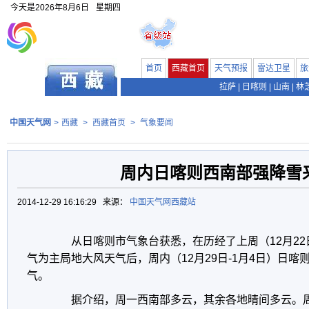
今天是
2026年8月6日
星期四
首页
西藏首页
天气预报
雷达卫星
旅
拉萨
|
日喀则
|
山南
|
林
中国天气网
>
西藏
>
西藏首页
>
气象要闻
周内日喀则西南部强降雪
2014-12-29 16:16:29 来源：
中国天气网西藏站
从日喀则市气象台获悉，在历经了上周（12月22日
气为主局地大风天气后，周内（12月29日-1月4日）日
气。
据介绍，周一西南部多云，其余各地晴间多云。周