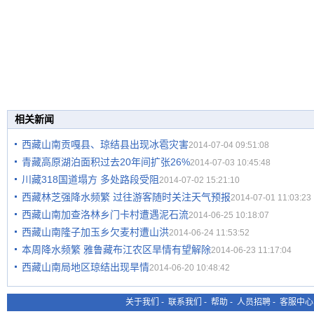
相关新闻
西藏山南贡嘎县、琼结县出现冰雹灾害
2014-07-04 09:51:08
青藏高原湖泊面积过去20年间扩张26%
2014-07-03 10:45:48
川藏318国道塌方 多处路段受阻
2014-07-02 15:21:10
西藏林芝强降水频繁 过往游客随时关注天气预报
2014-07-01 11:03:23
西藏山南加查洛林乡门卡村遭遇泥石流
2014-06-25 10:18:07
西藏山南隆子加玉乡欠麦村遭山洪
2014-06-24 11:53:52
本周降水频繁 雅鲁藏布江农区旱情有望解除
2014-06-23 11:17:04
西藏山南局地区琼结出现旱情
2014-06-20 10:48:42
关于我们
-
联系我们
-
帮助
-
人员招聘
-
客服中心