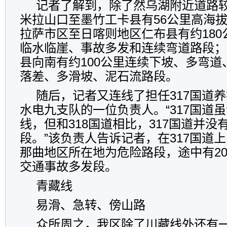
记者了解到，除了然乌湖附近道路较
米拉山口至墨竹工卡县有56公里高海
拉萨市区至日喀则地区仁布县有约18
临水临崖、事故多发和连续弯道路段；
县向南有约100公里连续下坡、多弯
落差、多滑坡、泥石流路段。
随后，记者又连线了担任317国道
水电九支队的一位负责人。“317国道
线，但和318国道相比，317国道并没
段。”该负责人告诉记者，在317国道
那曲地区所在地为危险路段，途中有2
交通事故多发段。
青藏线
易滑、急转、傍山路
众所周之，我区除了川藏线外还有一