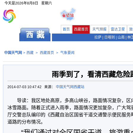
今天是
2026年8月8日
星期六
首页
西藏首页
天气预报
雷达卫星
旅
拉萨
|
日喀则
|
山南
|
林
中国天气网
>
西藏
>
西藏首页
>
气象要闻
雨季到了，看清西藏危险
2014-07-03 10:47:42 来源：
中国天气网西藏站
导读：我区地处高原，多高山峡谷，路面情况复杂，区内
冰雪路面。随着正式进入雨季，路面情况更加复杂，广大驾
厅交警总队编印的《西藏自治区国省干道交通警示便民服务
道路的分布情况。
“我们通过对全区国省干道、旅游重