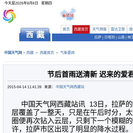
今天是
2026年8月6日
星期四
首页
西藏首页
天气预报
雷达卫星
旅
拉萨
|
日喀则
|
山南
|
林
中国天气网
>
西藏
>
西藏首页
>
气象要闻
节后首雨送清新 迟来的爱
2015-04-14 11:41:39 来源：
中国天气网西藏站
中国天气网西藏站讯
13
日，拉萨的
层覆盖了一整天，只是在午后时分，太
圈便再次钻入云层，只剩下一个模糊的
许，拉萨市区出现了明显的降水过程。