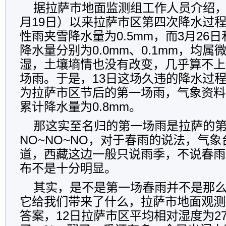
据拉萨市地面监测组工作人员介绍
月
19
日）以来拉萨市区第四次降水过
性雨夹雪降水量为
0.5mm
，而
3
月
26
日
降水量分别为
0.0mm
、
0.1mm
，均属
湿，土壤墒情也没有改变，几乎算不上
场雨。于是，
13
日这场久违的降水过
为拉萨市区节后的第一场雨，气象资料
累计降水量为
0.8mm
。
那这实至名归的第一场雨是拉萨的
NO~NO~NO
，对于春雨的说法，气象
道，西藏这边一般只说雨季，不说春雨
布不是十分明显。
其实，是不是第一场春雨并不是那
它给我们带来了什么，拉萨市地面观测
答案，
12
日拉萨市区平均相对湿度为
2