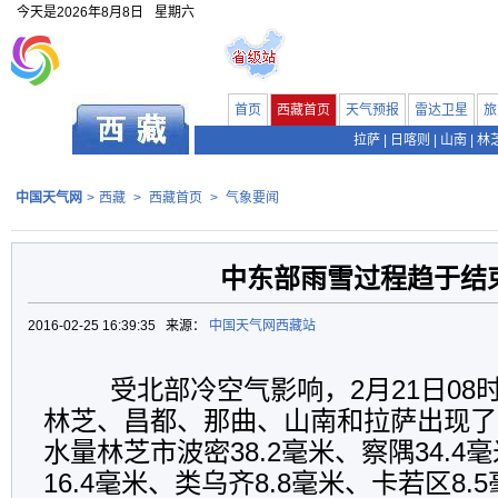
今天是
2026年8月8日
星期六
首页
西藏首页
天气预报
雷达卫星
旅
拉萨
|
日喀则
|
山南
|
林
中国天气网
>
西藏
>
西藏首页
>
气象要闻
中东部雨雪过程趋于结
2016-02-25 16:39:35 来源：
中国天气网西藏站
受北部冷空气影响，2月21日08时
林芝、昌都、那曲、山南和拉萨出现了
水量林芝市波密38.2毫米、察隅34.4
16.4毫米、类乌齐8.8毫米、卡若区8.