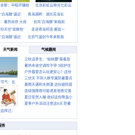
西永新：中稻开镰抢
北京彩虹云隙光七彩云
“白海豚”逼近
青海湖畔：湖光花海长
：暑热尚存 大自
台风“白海豚”来临前
份天空“显眼包”
走进青海祁连 邂逅一
“白海豚”逼近
北京气温创今年来新高
天气新闻
气候趣闻
立秋话养生：“贴秋膘”莫着急
暑热未退空调吹不停 3招护住
先清暑再防燥
户外露营怎么玩更安心？这份
肩颈不酸痛
三伏天 不同人群专属防暑要点
攻略请收好
秋节气：北
暴雨天遇积水倒灌 这份避险提
请收好
连续强降雨可能诱发地质灾害
示请收好
夏日安然入睡 收好这份降温小
这些前兆要知道
夏季户外活动注意这6点 防暑
贴士
健身两不误
秋这样过：
服务