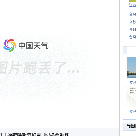
江
台风
立秋
今日
台风
立
立
气象
机开始铲除街道积雪 图/格桑顿珠