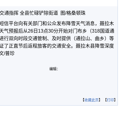
交通指挥 全县忙碌铲除街道 图/格桑顿珠
短信平台向有关部门和公众发布降雪天气消息，聂拉木
气预报后从26日13点30分开始对门布乡（318国道通
进行双向时段交通管制、及时提供（通拉山、曲乡）等
证了正直节后返程旅客的交通安全。聂拉木县降雪深度
文/普珍
编辑：
【
收藏此页
】 【
打印
】