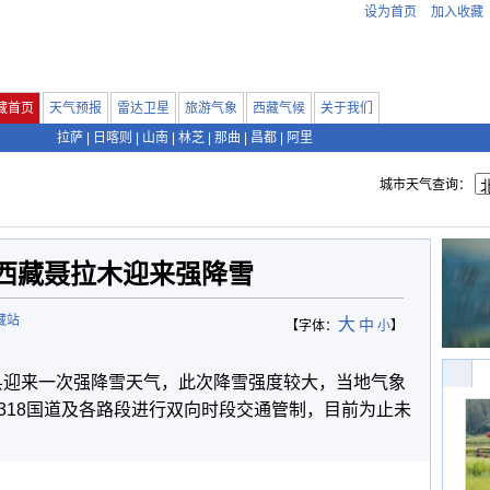
设为首页
加入收藏
藏首页
天气预报
雷达卫星
旅游气象
西藏气候
关于我们
拉萨
|
日喀则
|
山南
|
林芝
|
那曲
|
昌都
|
阿里
城市天气查询：
西藏聂拉木迎来强降雪
藏站
大
中
【字体：
小
】
木县迎来一次强降雪天气，此次降雪强度较大，当地气象
318国道及各路段进行双向时段交通管制，目前为止未