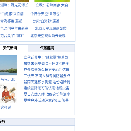
海湖畔：湖光花海长
立秋：暑热尚存 大自
“白海豚”来临前
今日份天空“显眼包”
青海祁连 邂逅一
台风“白海豚”逼近
京气温创今年来新高
北京天空现瑰丽朝霞
范台风“白海豚”
北京天空现鱼鳞云景观
天气新闻
气候趣闻
立秋话养生：“贴秋膘”莫着急
暑热未退空调吹不停 3招护住
先清暑再防燥
户外露营怎么玩更安心？这份
肩颈不酸痛
三伏天 不同人群专属防暑要点
攻略请收好
秋节气：北
暴雨天遇积水倒灌 这份避险提
请收好
连续强降雨可能诱发地质灾害
示请收好
夏日安然入睡 收好这份降温小
这些前兆要知道
夏季户外活动注意这6点 防暑
贴士
健身两不误
秋这样过：
服务