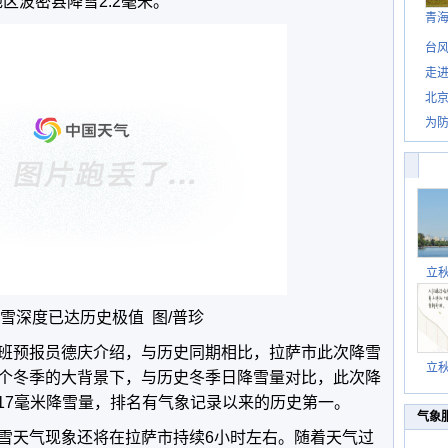
区波密县降雪2.2毫米。
青
台风
走进
北
为防
立
雪深度已达历史极值 图/普珍
班预报员德庆介绍，与历史同期相比，拉萨市此次降雪
立
个冬季的大背景下，与历史冬季日降雪量对比，此次降
单日17毫米降雪量，排名有气象记录以来的历史第一。
气象
雪天气现象还将在拉萨市持续6小时左右。随着天气过