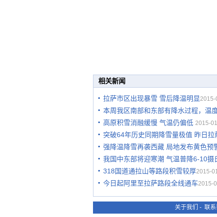
相关新闻
拉萨市区出现暴雪 雪后降温明显
2015-
本周我区南部和东部有降水过程，温
高原积雪消融缓慢 气温仍偏低
2015-01
突破64年历史同期降雪量极值 昨日拉
强降温降雪再袭西藏 局地发布黄色预
我国中东部将迎寒潮 气温普降6-10摄
318国道通拉山等路段积雪较厚
2015-01
今日起阿里至拉萨路段全线通车
2015-0
关于我们
-
联系