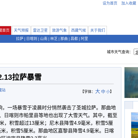
设为首页
加入收藏
藏首页
天气预报
雷达卫星
旅游气象
西藏气候
关于我们
拉萨
|
日喀则
|
山南
|
林芝
|
那曲
|
昌都
|
阿里
城市天气查询：
2.13拉萨暴雪
藏站
大
中
【字体：
小
】
影响，一场暴雪于凌晨时分悄然袭击了圣城拉萨。那曲地
、日喀则市帕里县等地也出现了大雪天气。其中，截至
毫米，积雪超过13厘米；尼木县降雪4.9毫米，积雪5厘
毫米，积雪5厘米。那曲地区嘉黎县降雪4.9毫米。日喀