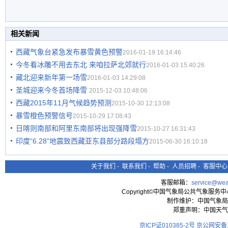
相关新闻
西藏气象台紧急发布暴雪黄色预警
2016-01-19 16:14:46
今冬看冰雕不用去东北 来咱拉萨北郊就行
2016-01-03 15:40:26
藏北迎来新年第一场雪
2016-01-03 14:29:08
圣城迎来今冬首场降雪
2015-12-03 10:48:06
西藏2015年11月气候趋势预测
2015-10-30 12:13:08
暴雪橙色预警信号
2015-10-29 17:08:43
日喀则南部和阿里东南部将出现强降雪
2015-10-27 16:31:43
印度“6.28”地震致西藏亚东县部分路段塌方
2015-06-30 16:10:18
关于我们
-
联系我们
-
帮助
-
人员招聘
-
客服中心
客服邮箱：
service@wea
Copyright©中国气象局公共气象服务中心 All
制作维护：中国气象局
郑重声明：中国天气
京ICP证010385-2号
京公网安备11