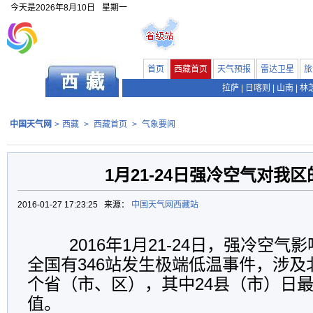
今天是
2026年8月10日
星期一
首页
西藏首页
天气预报
雷达卫星
旅
拉萨
|
日喀则
|
山南
|
林
中国天气网
>
西藏
>
西藏首页
>
气象要闻
1月21-24日强冷空气对我
2016-01-27 17:23:25 来源：
中国天气网西藏站
2016年1月21-24日，强冷空气
全国有346站发生极端低温事件，涉及
个省（市、区），其中24县（市）日
值。