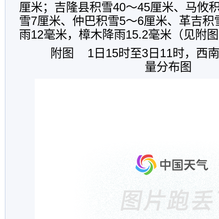
厘米；吉隆县积雪
40
～
45
厘米、马攸
雪
7
厘米、仲巴积雪
5
～
6
厘米、革吉积
雨
12
毫米，樟木降雨
15.2
毫米（见附图
附图
1
日
15
时至
3
日
11
时，西
量分布图