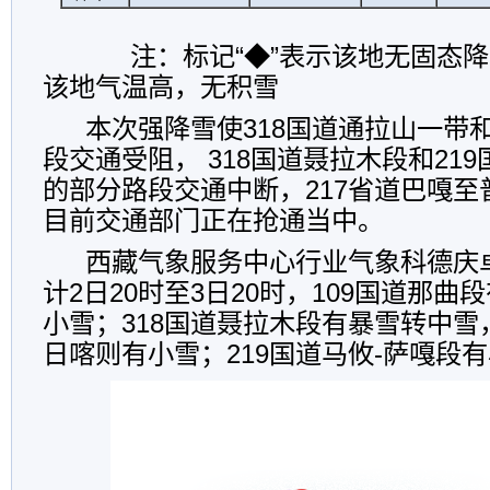
注：标记“◆”表示该地无固态
该地气温高，无积雪
本次强降雪使
318
国道通拉山一带
段交通受阻，
318
国道聂拉木段和
219
的部分路段交通中断，
217
省道巴嘎至
目前交通部门正在抢通当中。
西藏气象服务中心行业气象科德庆
计
2
日
20
时至
3
日
20
时，
109
国道那曲段
小雪；
318
国道聂拉木段有暴雪转中雪
日喀则有小雪；
219
国道
马攸
-
萨嘎段有