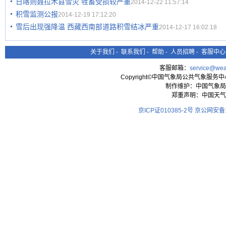
日喀则聂拉木县雪灾 牲畜受损较严重
2014-12-22 11:57:14
积雪监测公报
2014-12-19 17:12:20
雪后出现强降温 西藏西南部道路积雪结冰严重
2014-12-17 16:02:18
关于我们
-
联系我们
-
帮助
-
人员招聘
-
客服中心
客服邮箱：
service@wea
Copyright©中国气象局公共气象服务中心 All
制作维护：中国气象局
郑重声明：中国天气
京ICP证010385-2号
京公网安备11