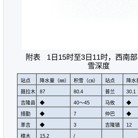
附表
1
日
15
时至
3
日
11
时，西南部
雪深度
站点
降水量（
㎜）
积雪（㎝）
站点
降水
聂拉木
87
80.4
普兰
30.1
吉隆县
◆
40
～
45
马攸
◆
措勤
◆
7
仲巴
◆
革吉
◆
3
吉隆镇
12
樟木
15.2
/