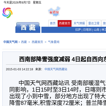
今天是
2026年8月7日
星期五
首页
西藏首页
天气预报
雷达卫星
旅
拉萨
|
日喀则
|
山南
|
林
中国天气网
>
西藏
>
西藏首页
>
气象要闻
西南部降雪强度减弱 4日起自西向
2015-01-03 14:22:18 来源：
中国天气网西藏站
中国天气网西藏站讯
受南部暖湿气
同影响，
1
日
15
时至
3
日
14
时，日喀则
出现了小到中雪，部分地方出现了特大
降雪
87
毫米
,
积雪深度72厘米；普兰降