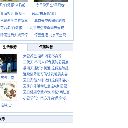
风“白海豚”来临前
今日份天空“显眼包”
青海祁连 邂逅一
台风“白海豚”逼近
京气温创今年来新高
北京天空现瑰丽朝霞
范台风“白海豚”
北京天空现鱼鳞云景观
京降雨过后火烧云惊
惊喜连连 北京天空现
生活旅游
气候科普
大暑养生 温和消暑不贪凉
三伏天 不同人群专属防暑要点
暴雨天遇积水倒灌 这份避险提
请收好
连续强降雨可能诱发地质灾害
示请收好
暑节气：南
夏日安然入睡 收好这份降温小
这些前兆要知道
夏季户外活动注意这6点 防暑
贴士
夏日健康享受冷饮 牢记“两注意
健身两不误
小暑节气：南方开启“桑拿”模
一控制”
式 北方陆续进入雨季
暑这样过：
服务