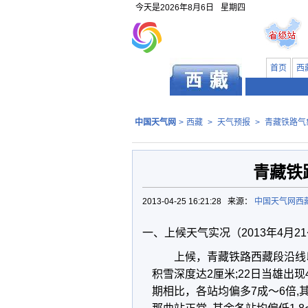
今天是
2026年8月6日
星期四
首页
西
中国天气网
>
西藏
>
天气预报
>
青藏铁路气
青藏铁
2013-04-25 16:21:28 来源：
中国天气网西
一、上候天气实况（2013年4月21
上候，青藏铁路西藏段沿线以
积雪深度达2厘米;22日当雄出现
期相比，各站均偏多7成～6倍,