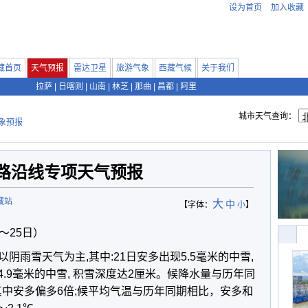
设为首页
加入收藏
藏首页
天气预报
雷达卫星
旅游气象
西藏气候
关于我们
拉萨
|
日喀则
|
山南
|
林芝
|
那曲
|
昌都
|
阿里
城市天气查询：
象预报
路沿线专项天气预报
藏站
大
中
【字体：
小
】
～25日）
阴雨雪天气为主,其中:21日安多出现5.5毫米的中雪,
4.9毫米的中雪, 积雪深度达2厘米。候降水量与历年同
其中安多偏多6倍;候平均气温与历年同期相比，安多和