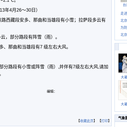
～2.1℃。
台
3年4月26～30日）
走进
铁路西藏段安多、那曲和当雄段有小雪；拉萨段多云有
北
为防
北
云，部分路段有阵雪（雨）。
、那曲和当雄段有7 级左右大风。
部分路段有小雪或阵雪（雨）,并伴有7级左右大风,请加
。
大
编辑：
大
气象
【
收藏此页
】 【
打印
】