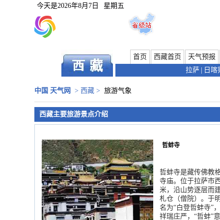
今天是
2026年8月7日
星期五
首页
西藏首页
天气预报
拉萨
|
日喀
中国 天气网
>
西藏
>
旅游气象
西藏主要旅游景点介绍
哲蚌寺
哲蚌寺是藏传佛教
寺庙。位于拉萨市西
米，沿山势逐层而建
札仓（僧院）。于明
名为“白登哲蚌寺”
祥瑞庄严，“哲蚌”