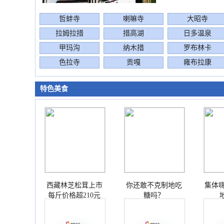
哲蚌寺
喇嘛寺
大昭寺
拉姆拉措
措高湖
日多温泉
甲玛沟
纳木措
罗布林卡
色拉寺
贡嘎
雍布拉康
特色美食
西藏林芝松茸上市
你还敢不克制地吃
集体嗨
每斤价格超210元
糖吗？