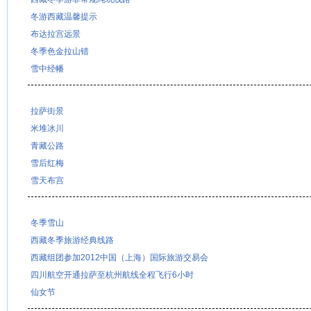
冬游西藏温馨提示
布达拉宫远景
冬季色金拉山错
雪中经幡
拉萨街景
米堆冰川
青藏公路
雪后红梅
雪天布宫
冬季雪山
西藏冬季旅游经典线路
西藏组团参加2012中国（上海）国际旅游交易会
四川航空开通拉萨至杭州航线全程飞行6小时
仙女节