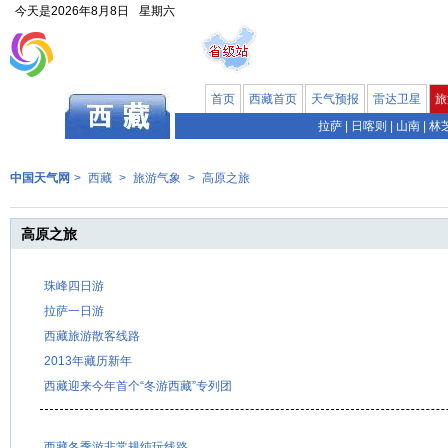
今天是
2026年8月8日
星期六
首页
西藏首页
天气预报
雷达卫星
旅
拉萨
|
日喀则
|
山南
|
林
中国天气网
>
西藏
>
旅游气象
>
高原之旅
高原之旅
珠峰四日游
拉萨一日游
西藏旅游散客线路
2013年藏历新年
西藏迎来今年首个“冬游西藏”专列团
西藏冬季游非常规纯玩线路