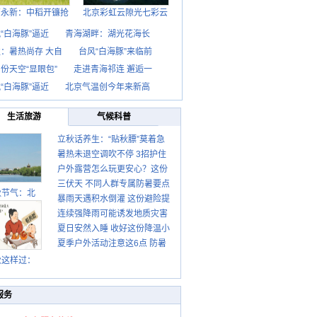
西永新：中稻开镰抢
北京彩虹云隙光七彩云
“白海豚”逼近
青海湖畔：湖光花海长
：暑热尚存 大自
台风“白海豚”来临前
份天空“显眼包”
走进青海祁连 邂逅一
“白海豚”逼近
北京气温创今年来新高
生活旅游
气候科普
立秋话养生：“贴秋膘”莫着急
暑热未退空调吹不停 3招护住
先清暑再防燥
户外露营怎么玩更安心？这份
肩颈不酸痛
三伏天 不同人群专属防暑要点
攻略请收好
秋节气：北
暴雨天遇积水倒灌 这份避险提
请收好
连续强降雨可能诱发地质灾害
示请收好
夏日安然入睡 收好这份降温小
这些前兆要知道
夏季户外活动注意这6点 防暑
贴士
健身两不误
秋这样过：
服务