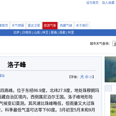
设为首页
加入收藏
藏首页
天气预报
雷达卫星
旅游气象
西藏气候
关于我们
拉萨
|
日喀则
|
山南
|
林芝
|
那曲
|
昌都
|
阿里
城市天气查询：
洛子峰
藏站
大
中
【字体：
小
】
高峰。位于东经86.9度，北纬27.9度，地处珠穆朗玛
西藏自治区境内，西侧属尼泊尔王国。洛子峰地形险
气候变幻莫测。其风速比珠峰略低，但雨量又大过珠
频繁，科季最低气温可达零下60度。3月初至5月末和9月