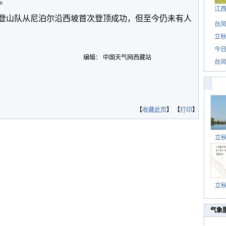
。
江
士登山队从尼泊尔沿西坡首次登顶成功，但至今仍未有人
台风
立秋
今日
编辑： 中国天气网西藏站
台风
【
收藏此页
】 【
打印
】
立
立
气象