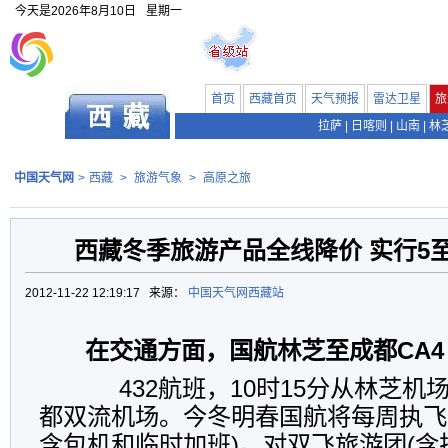
今天是
2026年8月10日
星期一
首页
西藏首页
天气预报
雷达卫星
旅
拉萨
|
日喀则
|
山南
|
林
中国天气网
>
西藏
>
旅游气象
>
高原之旅
西藏冬季旅游产品全线降价 实行5
2012-11-22 12:19:17 来源：
中国天气网西藏站
在交通方面，国航林芝至成都CA4
432航班，10时15分从林芝机场
都双流机场。今冬明春国航将每周执飞7
含包机和临时加班)。对双飞旅游团(