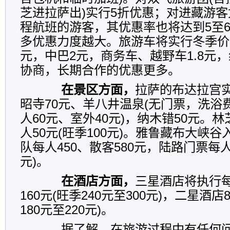
芝进拉萨出)实行5折优惠；对进藏游
程航班的游客，其优惠率也将达到5至
多优惠力度越大。旅游车将实行冬季价
元，中巴2元，商务车、越野车1.8元
协商，长期合作的优惠更多。
在景区方面，
拉萨的布达拉宫实
昭寺70元、羊八井温泉(无门票，洗浴
人60元、室外40元)，纳木错50元。
人50元(旺季100元)。雅鲁藏布大峡
队每人450、散客580元，陆路门票每人7
元)。
在酒店方面，
三星酒店将执行每
160元(旺季240元至300元)，二星酒店
180元至220元)。
据了解，在旅游过程中有任何问