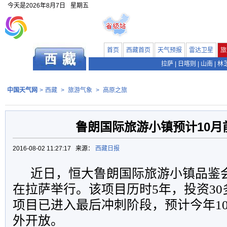
今天是
2026年8月7日
星期五
首页
西藏首页
天气预报
雷达卫星
旅
拉萨
|
日喀则
|
山南
|
林
中国天气网
>
西藏
>
旅游气象
>
高原之旅
鲁朗国际旅游小镇预计10月
2016-08-02 11:27:17 来源：
西藏日报
近日，恒大鲁朗国际旅游小镇品鉴
在拉萨举行。该项目历时5年，投资3
项目已进入最后冲刺阶段，预计今年1
外开放。