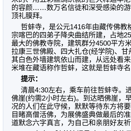
的容颜……数万名信徒和深受感染的游
顶礼膜拜。
哲蚌寺，是公元1416年由藏传佛教
宗喀巴的四弟子降央曲结所建，占地2
最大的佛教寺院，建筑群分4500平方
拉康三世佛殿、四大扎仓(经学院)、
其白色外墙建筑依山而建，从远处看来
米堆在藏语称作哲蚌，这就是哲蚌寺名
提示：
清晨4:30左右，乘车前往哲蚌寺。
佛崖(约需2小时左右)。到达晒佛崖，
况的人们在此守候，默默等待东方将要
目睹高僧活佛，为展佛盛典做最后的准
道默念六字真言，为自己和亲朋好友祈