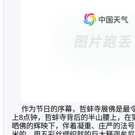
作为节日的序幕，哲蚌寺展佛是最
上8点钟，哲蚌寺背后的半山腰上，在
晒佛的辉映下，伴着凝重、庄严的法号
米的、用五彩丝绸织就的巨大释迦牟尼