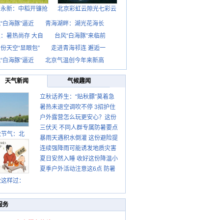
西永新：中稻开镰抢
北京彩虹云隙光七彩云
“白海豚”逼近
青海湖畔：湖光花海长
：暑热尚存 大自
台风“白海豚”来临前
份天空“显眼包”
走进青海祁连 邂逅一
“白海豚”逼近
北京气温创今年来新高
天气新闻
气候趣闻
立秋话养生：“贴秋膘”莫着急
暑热未退空调吹不停 3招护住
先清暑再防燥
户外露营怎么玩更安心？这份
肩颈不酸痛
三伏天 不同人群专属防暑要点
攻略请收好
秋节气：北
暴雨天遇积水倒灌 这份避险提
请收好
连续强降雨可能诱发地质灾害
示请收好
夏日安然入睡 收好这份降温小
这些前兆要知道
夏季户外活动注意这6点 防暑
贴士
健身两不误
秋这样过：
服务