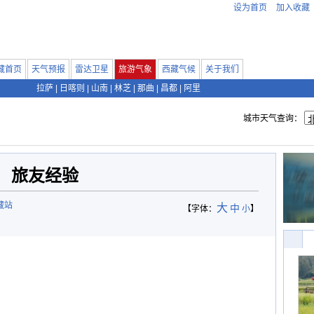
设为首页
加入收藏
藏首页
天气预报
雷达卫星
旅游气象
西藏气候
关于我们
拉萨
|
日喀则
|
山南
|
林芝
|
那曲
|
昌都
|
阿里
城市天气查询：
旅友经验
藏站
大
中
【字体：
小
】