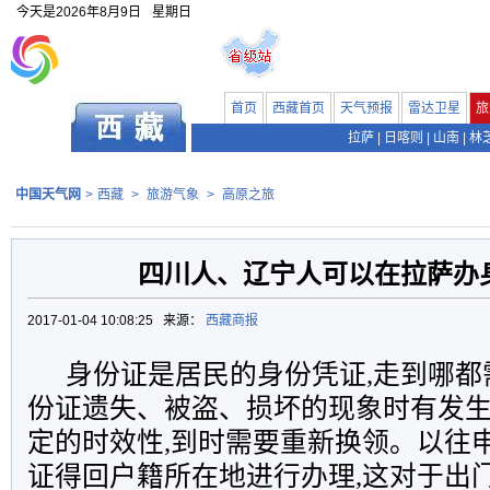
今天是
2026年8月9日
星期日
首页
西藏首页
天气预报
雷达卫星
旅
拉萨
|
日喀则
|
山南
|
林
中国天气网
>
西藏
>
旅游气象
>
高原之旅
四川人、辽宁人可以在拉萨办
2017-01-04 10:08:25 来源：
西藏商报
身份证是居民的身份凭证,走到哪都
份证遗失、被盗、损坏的现象时有发生
定的时效性,到时需要重新换领。以往
证得回户籍所在地进行办理,这对于出