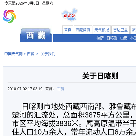
今天是
2026年8月8日
星期六
首页
西藏首页
天气预报
雷达卫星
旅
拉萨
|
日喀则
|
山南
|
林
中国天气网
>
西藏
>
关于我们
关于日喀则
2010-07-02 17:03:19 来源：
百度
日喀则市地处西藏西南部、雅鲁藏
楚河的汇流处，总面积3875平方公里
市区平均海拔3836米。属高原温带半
住人口10万余人，常年流动人口6万余