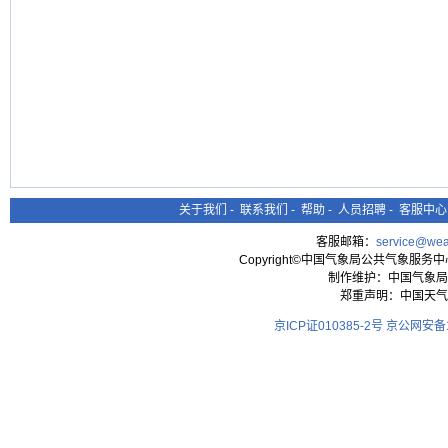
关于我们
-
联系我们
-
帮助
-
人员招聘
-
客服中心
客服邮箱：
service@wea
Copyright©中国气象局公共气象服务中心 All
制作维护：中国气象局
郑重声明：中国天气
京ICP证010385-2号
京公网安备11