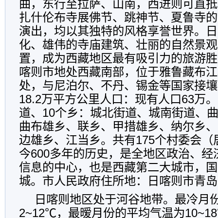
曲，东行至拉萨、山南，西进则可直抵
扎什伦布寺展佛节、跳神节、夏鲁寺的
演出，均以其独特的风格享誉世界。日
化、雄伟的寺庙建筑、壮丽的自然景观
置，成为西藏地区最有吸引力的旅游胜
喀则市地处西藏南部，位于雅鲁藏布江
处，与尼泊尔、不丹、锡金等国家接壤
18.2万平方公里人口：现有人口63万
道、10个乡：城北街道、城南街道、
曲布雄乡、联乡、甲措雄乡、纳尔乡、
边雄乡、江当乡。共有175个村委会
今600多年的历史，是全地区政治、
信息的中心，也是西藏第二大城市，国
城。市人民政府住所地：日喀则市青岛
日喀则地区处于河谷地带。最冷月
2~12℃，最暧月份的平均气温为10~