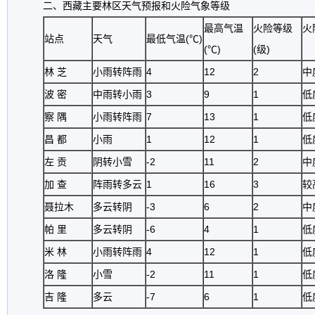
二、西藏主要林区天气预报和火险气象等级
最高气温
火险等级
火
站点
天气
最低气温(℃)
(℃)
(
级
)
林 芝
小雨转阵雨
4
12
2
中
波 密
中雨转小雨
3
9
1
低
察 隅
小雨转阵雨
7
13
1
低
昌 都
小雨
1
12
1
低
左 贡
阴转小雪
-2
11
2
中
加 查
阵雨转多云
1
16
3
较
聂拉木
多云转阴
-3
6
2
中
帕 里
多云转阴
-6
4
1
低
米 林
小雨转阵雨
4
12
1
低
洛 隆
小雪
-2
11
1
低
吉 隆
多云
-7
6
1
低