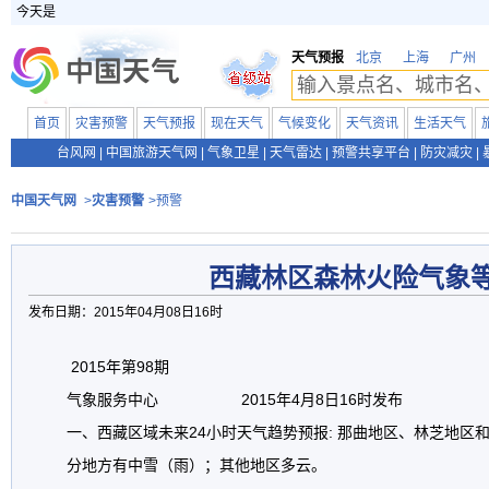
今天是
天气预报
北京
上海
广州
首页
灾害预警
天气预报
现在天气
气候变化
天气资讯
生活天气
台风网
|
中国旅游天气网
|
气象卫星
|
天气雷达
|
预警共享平台
|
防灾减灾
|
中国天气网
>
灾害预警
>预警
西藏林区森林火险气象
发布日期：2015年04月08日16时
2015年第98期
气象服务中心 2015年4月8日16时发布
一、西藏区域未来24小时天气趋势预报:
那曲地区、林芝地区和
分地方有中雪（雨）；其他地区多云。