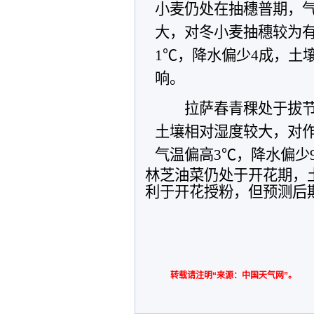
小麦仍处在抽穗普期，
大，对冬小麦抽穗较为
1
℃，降水偏少
4
成，土
响。
拉萨春青稞处于拔
土壤相对湿度较大，对
气温偏高
3
℃，降水偏少
林芝油菜仍处于开花期，
利于开花授粉，但预测后
转载请注明“来源：中国天气网”。