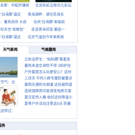
西永新：中稻开镰抢
北京彩虹云隙光七彩云
“白海豚”逼近
青海湖畔：湖光花海长
：暑热尚存 大自
台风“白海豚”来临前
份天空“显眼包”
走进青海祁连 邂逅一
“白海豚”逼近
北京气温创今年来新高
天气新闻
气候趣闻
立秋话养生：“贴秋膘”莫着急
暑热未退空调吹不停 3招护住
先清暑再防燥
户外露营怎么玩更安心？这份
肩颈不酸痛
三伏天 不同人群专属防暑要点
攻略请收好
秋节气：北
暴雨天遇积水倒灌 这份避险提
请收好
连续强降雨可能诱发地质灾害
示请收好
夏日安然入睡 收好这份降温小
这些前兆要知道
夏季户外活动注意这6点 防暑
贴士
健身两不误
秋这样过：
服务