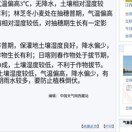
气温偏高
3
℃，无降水，土壤相对湿度较
江
有利；林芝冬小麦处在抽穗普期，气温偏高
台风
立秋
壤相对湿度较低，对抽穗期生长有一定影
今日
台风
节普期，保灌地土壤湿度良好，降水偏少，
作物生长有利；日喀则春作物处于拔节期，
9
成，土壤湿度较低，不利于作物拔节。
土壤湿度较低，气温偏高，降水偏少，有
期雨水较多，要防止植株倒伏。
立
编辑： 中国天气网西藏站
立
气象
【
收藏此页
】 【
打印
】