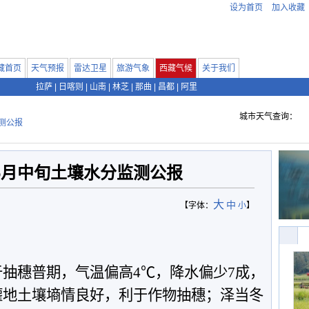
设为首页
加入收藏
藏首页
天气预报
雷达卫星
旅游气象
西藏气候
关于我们
拉萨
|
日喀则
|
山南
|
林芝
|
那曲
|
昌都
|
阿里
城市天气查询：
测公报
年6月中旬土壤水分监测公报
大
中
【字体：
小
】
于抽穗普期，气温偏高
4
℃，降水偏少
7
成，
灌地土壤墒情良好，利于作物抽穗；泽当冬