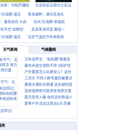
西永新：中稻开镰抢
北京彩虹云隙光七彩云
“白海豚”逼近
青海湖畔：湖光花海长
：暑热尚存 大自
台风“白海豚”来临前
份天空“显眼包”
走进青海祁连 邂逅一
“白海豚”逼近
北京气温创今年来新高
天气新闻
气候趣闻
立秋话养生：“贴秋膘”莫着急
暑热未退空调吹不停 3招护住
先清暑再防燥
户外露营怎么玩更安心？这份
肩颈不酸痛
三伏天 不同人群专属防暑要点
攻略请收好
秋节气：北
暴雨天遇积水倒灌 这份避险提
请收好
连续强降雨可能诱发地质灾害
示请收好
夏日安然入睡 收好这份降温小
这些前兆要知道
夏季户外活动注意这6点 防暑
贴士
健身两不误
秋这样过：
服务