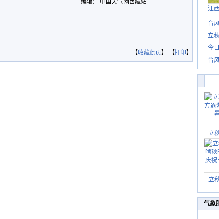
编辑： 中国天气网西藏站
江
台风
立秋
今日
【
收藏此页
】 【
打印
】
台风
立
立
气象