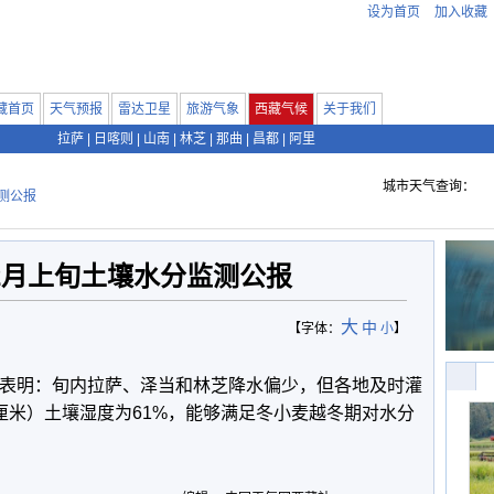
设为首页
加入收藏
藏首页
天气预报
雷达卫星
旅游气象
西藏气候
关于我们
拉萨
|
日喀则
|
山南
|
林芝
|
那曲
|
昌都
|
阿里
城市天气查询：
测公报
年2月上旬土壤水分监测公报
大
中
【字体：
小
】
表明：旬内拉萨、泽当和林芝降水偏少，但各地及时灌
厘米）土壤湿度为61%，能够满足冬小麦越冬期对水分