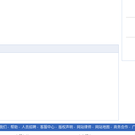
我们
-
帮助
-
人员招聘
-
客服中心
-
版权声明
-
网站律师
-
网站地图
-
商务合作
-