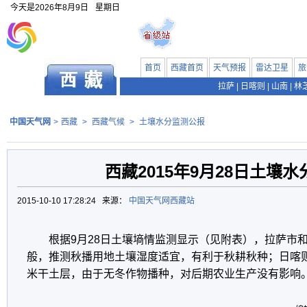
今天是
2026年8月9日
星期日
首页
西藏首页
天气预报
雷达卫星
旅
拉萨
|
日喀则
|
山南
|
林
中国天气网
>
西藏
>
西藏气候
>
土壤水分监测公报
西藏2015年9月28日土壤
2015-10-10 17:28:24 来源：
中国天气网西藏站
根据9月28日土壤墒情监测显示（见附表），拉萨市
般，推测秋播用地土壤湿度适宜，有利于秋耕秋种；日喀
米干土层，由于无冬作物播种，对后期农业生产没有影响