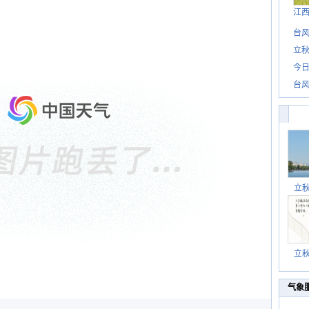
江
台风
立秋
今日
台风
立
立
气象