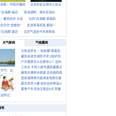
西永新：中稻开镰抢
北京彩虹云隙光七彩云
“白海豚”逼近
青海湖畔：湖光花海长
：暑热尚存 大自
台风“白海豚”来临前
份天空“显眼包”
走进青海祁连 邂逅一
“白海豚”逼近
北京气温创今年来新高
天气新闻
气候趣闻
立秋话养生：“贴秋膘”莫着急
暑热未退空调吹不停 3招护住
先清暑再防燥
户外露营怎么玩更安心？这份
肩颈不酸痛
三伏天 不同人群专属防暑要点
攻略请收好
秋节气：北
暴雨天遇积水倒灌 这份避险提
请收好
连续强降雨可能诱发地质灾害
示请收好
夏日安然入睡 收好这份降温小
这些前兆要知道
夏季户外活动注意这6点 防暑
贴士
健身两不误
秋这样过：
服务