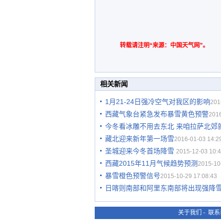
转载请注明“来源：中国天气网”。
相关新闻
1月21-24日强冷空气对我区的影响
201
西藏气象台紧急发布暴雪黄色预警
2016
今冬看冰雕不用去东北 来咱拉萨北郊
藏北迎来新年第一场雪
2016-01-03 14:2
圣城迎来今冬首场降雪
2015-12-03 10:4
西藏2015年11月气候趋势预测
2015-10
暴雪橙色预警信号
2015-10-29 17:08:43
日喀则南部和阿里东南部将出现强降
关于我们
-
联系