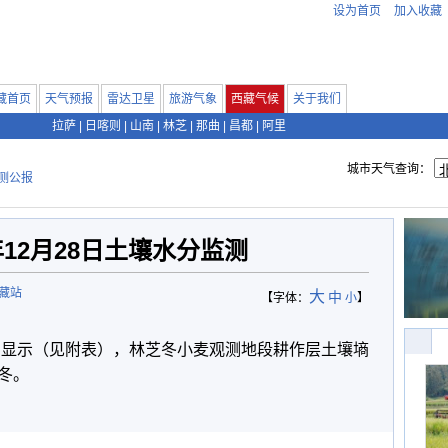
设为首页
加入收藏
藏首页
天气预报
雷达卫星
旅游气象
西藏气候
关于我们
拉萨
|
日喀则
|
山南
|
林芝
|
那曲
|
昌都
|
阿里
城市天气查询：
测公报
年12月28日土壤水分监测
西藏站
大
中
【字体：
小
】
监测显示（见附表），林芝冬小麦观测地段耕作层土壤墒
冬。