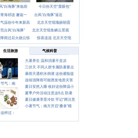
风“白海豚”来临前
今日份天空“显眼包”
青海祁连 邂逅一
台风“白海豚”逼近
京气温创今年来新高
北京天空现瑰丽朝霞
范台风“白海豚”
北京天空现鱼鳞云景观
京降雨过后火烧云惊
惊喜连连 北京天空现
生活旅游
气候科普
大暑养生 温和消暑不贪凉
三伏天 不同人群专属防暑要点
暴雨天遇积水倒灌 这份避险提
请收好
连续强降雨可能诱发地质灾害
示请收好
暑节气：南
夏日安然入睡 收好这份降温小
这些前兆要知道
夏季户外活动注意这6点 防暑
贴士
夏日健康享受冷饮 牢记“两注意
健身两不误
小暑节气：南方开启“桑拿”模
一控制”
暑这样过：
式 北方陆续进入雨季