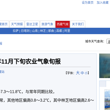
设为首页
加入收藏
藏首页
天气预报
雷达卫星
旅游气象
西藏气候
关于我们
拉萨
|
日喀则
|
山南
|
林芝
|
那曲
|
昌都
|
阿里
城市天气查询：
报
4年11月下旬农业气象旬报
藏站
大
中
【字体：
小
】
.3～11.8℃，与常年同期比较，
，其他地区偏高0.8～3.2℃，其中林芝地区偏高2.6～