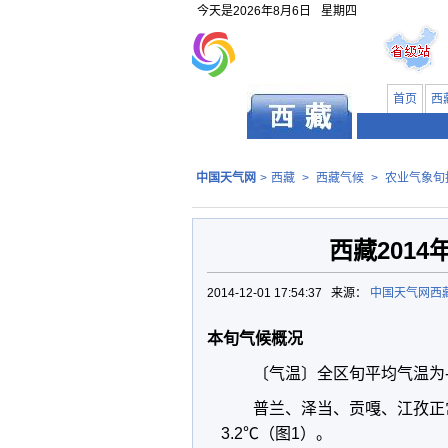
今天是
2026年8月6日
星期四
首页
西
中国天气网
>
西藏
>
西藏气候
>
农业气象旬
西藏201
2014-12-01 17:54:37 来源：
中国天气网西
本旬气候概况
〔气温〕全区旬平均气温为-7
普兰、泽当、贡嘎、江孜正常
3.2℃（图1）。