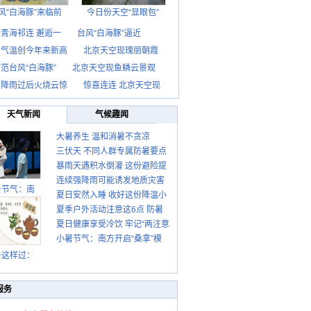
风“白海豚”来临前
今日份天空“显眼包”
青海祁连 邂逅一
台风“白海豚”逼近
京气温创今年来新高
北京天空现瑰丽朝霞
范台风“白海豚”
北京天空现鱼鳞云景观
京降雨过后火烧云惊
惊喜连连 北京天空现
天气新闻
气候趣闻
大暑养生 温和消暑不贪凉
三伏天 不同人群专属防暑要点
暴雨天遇积水倒灌 这份避险提
请收好
连续强降雨可能诱发地质灾害
示请收好
暑节气：南
夏日安然入睡 收好这份降温小
这些前兆要知道
夏季户外活动注意这6点 防暑
贴士
夏日健康享受冷饮 牢记“两注意
健身两不误
小暑节气：南方开启“桑拿”模
一控制”
式 北方陆续进入雨季
暑这样过：
服务