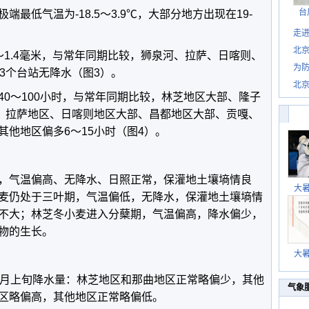
台
最低气温为-18.5～3.9℃，大部分地方出现在19-
走进
北
～1.4毫米，与常年同期比较，狮泉河、拉萨、日喀则、
为防
3个台站无降水（图3）。
北
40～100小时，与常年同期比较，林芝地区大部、隆子
部、拉萨地区、日喀则地区大部、昌都地区大部、贡嘎、
他地区偏多6～15小时（图4）。
，气温偏高、无降水、日照正常，保灌地土壤墒情良
大
麦仍处于三叶期，气温偏低，无降水，保灌地土壤墒情
不大；林芝冬小麦进入分蘖期，气温偏高，降水偏少，
物的生长。
大
2月上旬降水量：林芝地区和那曲地区正常略偏少，其他
气象
区略偏高，其他地区正常略偏低。