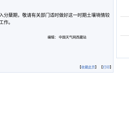
入分蘖期，敬请有关部门适时做好这一时期土壤墒情较
工作。
编辑： 中国天气网西藏站
【
收藏此页
】 【
打印
】