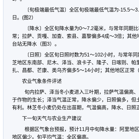
〔旬极端最低气温〕全区旬极端最低气温为-15.5～3.
日。(图2）
〔降水〕全区旬降水量为0～7.2毫米，与常年同期
常；拉萨、贡嘎、加查、索县、嘉黎偏多4成～3倍；其他地
台站无降水（图3）。
〔日照〕全区旬日照时数为51～102小时，与常年
芝地区东南部、尼木、泽当、浪卡子、隆子、日喀则、帕
扎、昌都、芒康、类乌齐偏多5～14小时；其他地区正常（
农业气象条件评述
旬内拉萨、泽当冬小麦进入三叶期，拉萨气温偏高、
于作物的生长；泽当气温正常，降水偏少，日照偏多，但
有利。林芝冬小麦仍处在出苗期，气温偏高，降水、日照
下一旬天气与农业生产建议
根据区气象台预报，预计11月中旬降水量：阿里地
地区偏少。旬平均气温：全区偏高。