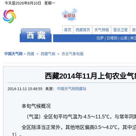
今天是
2026年8月10日
星期一
首页
西藏首页
天气预报
雷达卫星
旅
拉萨
|
日喀则
|
山南
|
林
中国天气网
>
西藏
>
西藏气候
>
农业气象旬报
西藏2014年11月上旬农业
2014-11-11 15:48:55 来源：
中国天气网西藏站
本旬气候概况
〔气温〕全区旬平均气温为-4.5～11.5℃，与常年
全区除泽当正常外，其他地区偏高0.5～4.0℃，其中
1）。